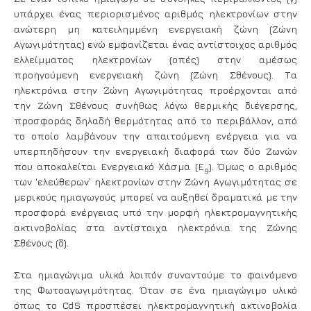
υπάρχει ένας περιορισμένος αριθμός ηλεκτρονίων στην
ανώτερη μη κατειλημμένη ενεργειακή ζώνη (
Ζώνη
Αγωγιμότητας
) ενώ εμφανίζεται ένας αντίστοιχος αριθμός
ελλείμματος ηλεκτρονίων (
οπές
) στην αμέσως
προηγούμενη ενεργειακή ζώνη (
Ζώνη Σθένους
). Τα
ηλεκτρόνια στην Ζώνη Αγωγιμότητας προέρχονται από
την Ζώνη Σθένους συνήθως λόγω θερμικής διέγερσης,
προσφοράς δηλαδή θερμότητας από το περιβάλλον, από
το οποίο λαμβάνουν την απαιτούμενη ενέργεια για να
υπερπηδήσουν την ενεργειακή διαφορά των δύο Ζωνών
που αποκαλείται
Ενεργειακό Χάσμα (Ε
)
. Όμως ο αριθμός
g
των ‘ελεύθερων’ ηλεκτρονίων στην Ζώνη Αγωγιμότητας σε
μερικούς ημιαγωγούς μπορεί να αυξηθεί δραματικά με την
προσφορά ενέργειας υπό την μορφή ηλεκτρομαγνητικής
ακτινοβολίας στα αντίστοιχα ηλεκτρόνια της Ζώνης
Σθένους (δ).
Στα ημιαγώγιμα υλικά λοιπόν συναντούμε το φαινόμενο
της
Φωτοαγωγιμότητας
. Όταν σε ένα ημιαγώγιμο υλικό
όπως το CdS προσπέσει ηλεκτρομαγνητική ακτινοβολία