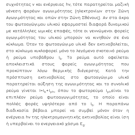
συχνότητας ν και ενέργειας hν, τότε παρατηρείται μαζική
γένεση φορέων αγωγιμότητας (ηλεκτρονίων στην Ζώνη
Αγωγιμότητας και οπών στην Ζώνη Σθένους). Αν στα άκρα
του φωτοαγώγιμου υλικού εφαρμοστεί διαφορά δυναμικού
με κατάλληλες ωμικές επαφές, τότε οι γεννώμενοι φορείς
αγωγιμότητας του υλικού μπορούν να κινηθούν σε ένα
κύκλωμα. Όταν το φωτοαγώγιμο υλικό δεν ακτινοβολείται,
στο κύκλωμα κυκλοφορεί μόνο το λεγόμενο σκοτεινό ρεύμα
ή ρεύμα υποβάθρου
Ι
. Το ρεύμα αυτό οφείλεται
b
αποκλειστικά στους φορείς αγωγιμότητας που
προκύπτουν λόγω θερμικής διέγερσης. Κατά την
πρόσπτωση ακτινοβολίας στο φωτοαγώγιμο υλικό
παρατηρείται αύξηση της αγωγιμότητας και το συνολικό
ρεύμα γίνεται
I
=
I
+
I
, όπου το
φωτορεύμα
I
είναι το
b
ph
ph
επιπλέον ρεύμα φωτοαγωγιμότητας, το οποίο είναι
πολλές φορές υψηλότερο από το
Ι
. Η παραπάνω
b
διαδικασία βέβαια μπορεί να συμβεί μόνον όταν η
ενέργεια hν της ηλεκτρομαγνητικής ακτινοβολίας είναι ίση
ή υπερβαίνει το ενεργειακό χάσμα E
.
g