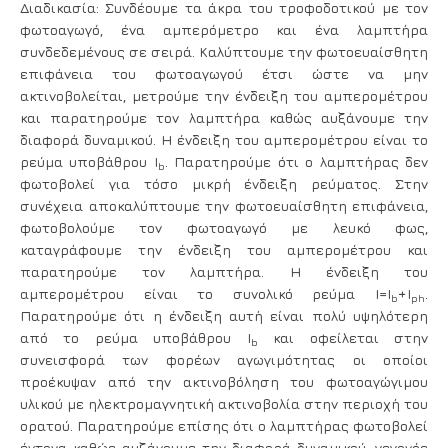
Διαδικασία:
Συνδέουμε τα άκρα του τροφοδοτικού με τον
φωτοαγωγό, ένα αμπερόμετρο και ένα λαμπτήρα
συνδεδεμένους σε σειρά. Καλύπτουμε την φωτοευαίσθητη
επιφάνεια του φωτοαγωγού έτσι ώστε να μην
ακτινοβολείται, μετρούμε την ένδειξη του αμπερομέτρου
και παρατηρούμε τον λαμπτήρα καθώς αυξάνουμε την
διαφορά δυναμικού. Η ένδειξη του αμπερομέτρου είναι το
ρεύμα υποβάθρου
I
. Παρατηρούμε ότι ο λαμπτήρας δεν
b
φωτοβολεί για τόσο μικρή ένδειξη ρεύματος. Στην
συνέχεια αποκαλύπτουμε την φωτοευαίσθητη επιφάνεια,
φωτοβολούμε τον φωτοαγωγό με λευκό φως,
καταγράφουμε την ένδειξη του αμπερομέτρου και
παρατηρούμε τον λαμπτήρα. Η ένδειξη του
αμπερομέτρου είναι το συνολικό ρεύμα
Ι=Ι
+
I
.
b
ph
Παρατηρούμε ότι η ένδειξη αυτή είναι πολύ υψηλότερη
από το ρεύμα υποβάθρου
I
και οφείλεται στην
b
συνεισφορά των φορέων αγωγιμότητας οι οποίοι
προέκυψαν από την ακτινοβόληση του φωτοαγώγιμου
υλικού με ηλεκτρομαγνητική ακτινοβολία στην περιοχή του
ορατού. Παρατηρούμε επίσης ότι ο λαμπτήρας φωτοβολεί
έντονα καθώς αυξάνουμε την διαφορά δυναμικού, γεγονός